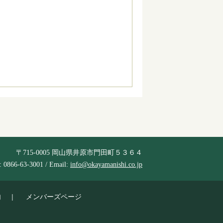
〒715-0005 岡山県井原市門田町５３６４
 0866-63-3001 / Email:
info@okayamanishi.co.jp
内
メンバーズページ